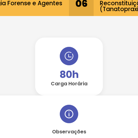
06
ia Forense e Agentes
Reconstitui
(Tanatopraxi
80h
Carga Horária
Observações