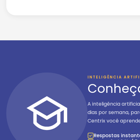
INTELIGÊNCIA ARTIF
Conheç
A inteligência artific
dias por semana
, pa
Centrix você aprende
Respostas instan