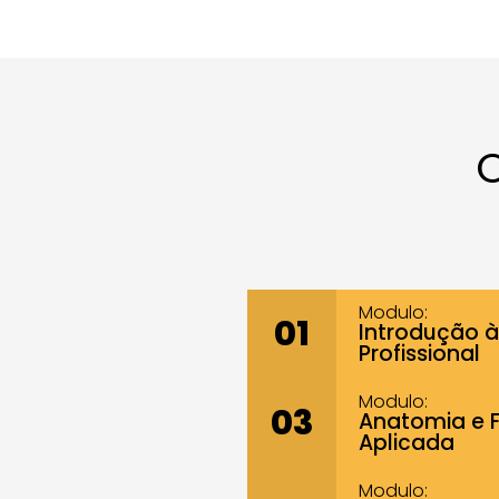
O
Modulo:
01
Introdução à
Profissional
Modulo:
03
Anatomia e 
Aplicada
Modulo: