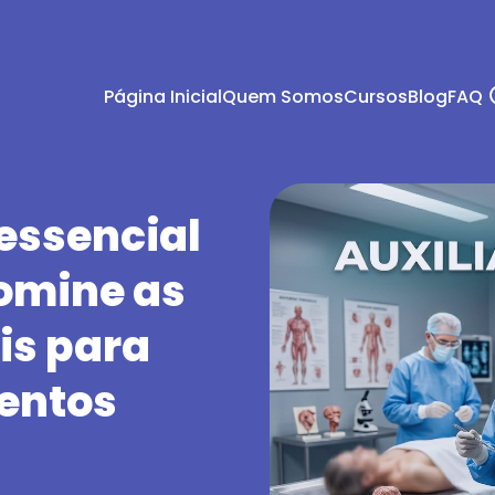
Página Inicial
Quem Somos
Cursos
Blog
FAQ
essencial
domine as
is para
entos