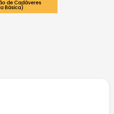
ção de Cadáveres
a Básica)
Qual a diferença entre fármaco e