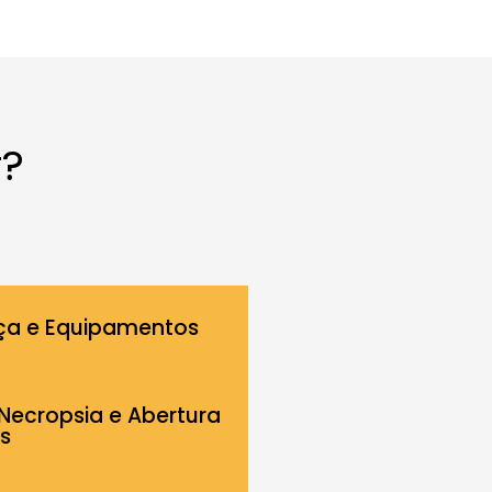
r?
ça e Equipamentos
Necropsia e Abertura
s