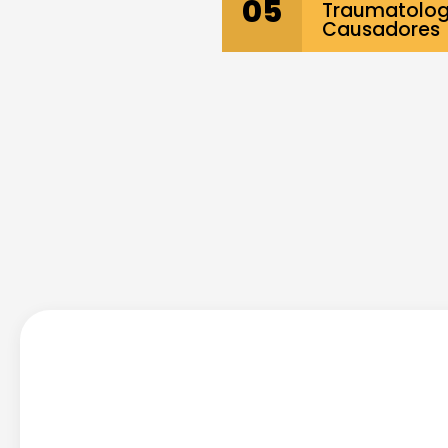
05
Traumatolog
Causadores