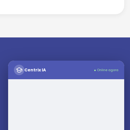
medicamento?
Centrix IA
● Online agora