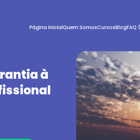
Página Inicial
Quem Somos
Cursos
Blog
FAQ
rantia à
issional