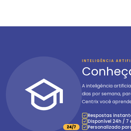
INTELIGÊNCIA ARTIF
Conheç
A inteligência artific
dias por semana
, pa
Centrix você aprende
Respostas instan
Disponível 24h / 7
Personalizado par
24/7