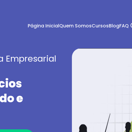
Página Inicial
Quem Somos
Cursos
Blog
FAQ
 Empresarial
cios
do e