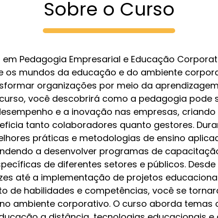
Sobre o Curso
em Pedagogia Empresarial e Educação Corporat
e os mundos da educação e do ambiente corpora
ansformar organizações por meio da aprendizage
 curso, você descobrirá como a pedagogia pode 
desempenho e a inovação nas empresas, criando
ficia tanto colaboradores quanto gestores. Dur
elhores práticas e metodologias de ensino aplica
endendo a desenvolver programas de capacitaç
ecíficas de diferentes setores e públicos. Desd
azes até a implementação de projetos educacion
o de habilidades e competências, você se torna
no ambiente corporativo. O curso aborda temas
ucação a distância, tecnologias educacionais e