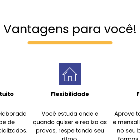
Vantagens para você!
tuito
Flexibilidade
F
elaborado
Você estuda onde e
Aproveit
pe de
quando quiser e realiza as
e mensal
ializados.
provas, respeitando seu
no seu 
ritmo.
formas