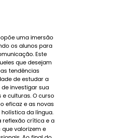
propõe uma imersão
ndo os alunos para
omunicação. Este
queles que desejam
 as tendências
dade de estudar a
 de investigar sua
e culturas. O curso
o eficaz e as novas
olística da língua.
eflexão crítica e a
 que valorizem e
onais. Ao final do