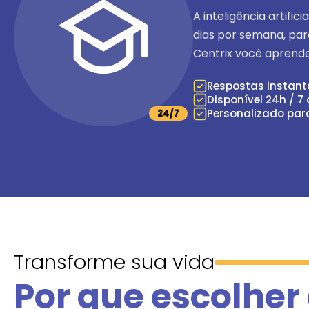
A inteligência artific
dias por semana
, pa
Centrix você aprende
Respostas instan
Disponível 24h / 7
Personalizado par
24/7
Transforme sua vida
Por que escolher