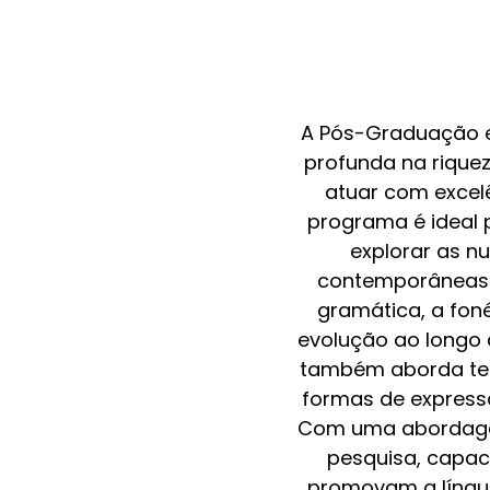
A Pós-Graduação e
profunda na rique
atuar com excel
programa é ideal 
explorar as nu
contemporâneas. 
gramática, a foné
evolução ao longo 
também aborda tema
formas de expressã
Com uma abordagem 
pesquisa, capac
promovam a língua