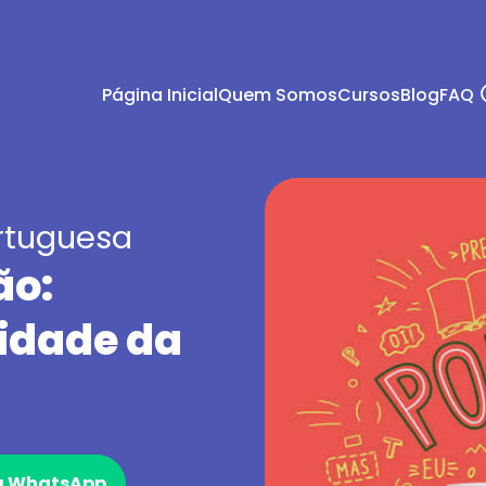
Página Inicial
Quem Somos
Cursos
Blog
FAQ
rtuguesa
ão:
idade da
ia WhatsApp