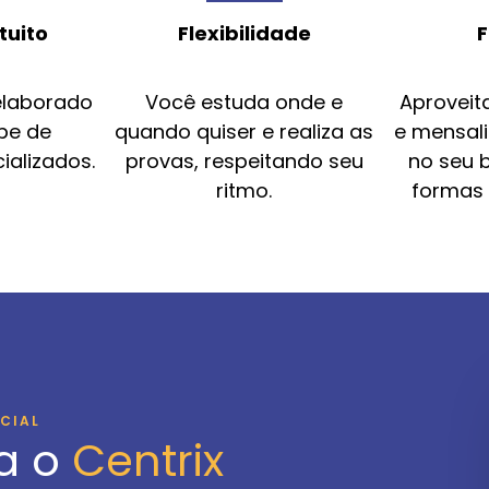
tuito
Flexibilidade
F
elaborado
Você estuda onde e
Aproveit
pe de
quando quiser e realiza as
e mensal
ializados.
provas, respeitando seu
no seu 
ritmo.
formas
ICIAL
a o
Centrix