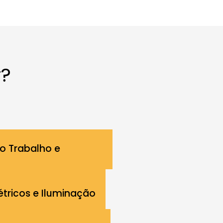
r?
o Trabalho e
létricos e Iluminação