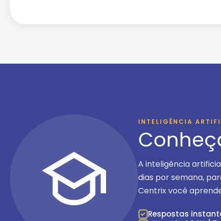
INTELIGÊNCIA ARTIF
Conheç
A inteligência artific
dias por semana
, pa
Centrix você aprende
Respostas instan