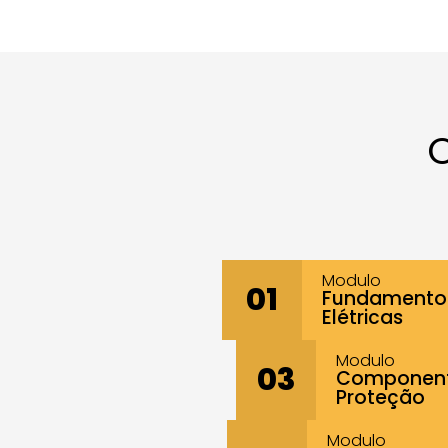
O
Modulo
01
Fundamentos
Elétricas
Modulo
03
Componente
Proteção
Modulo