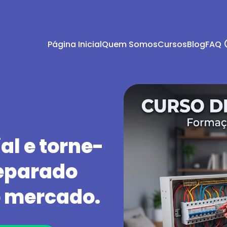
Página Inicial
Quem Somos
Cursos
Blog
FAQ
al e torne-
reparado
 mercado.