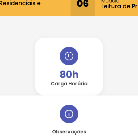
Modulo
06
Residenciais e
Leitura de 
80h
Carga Horária
Observações